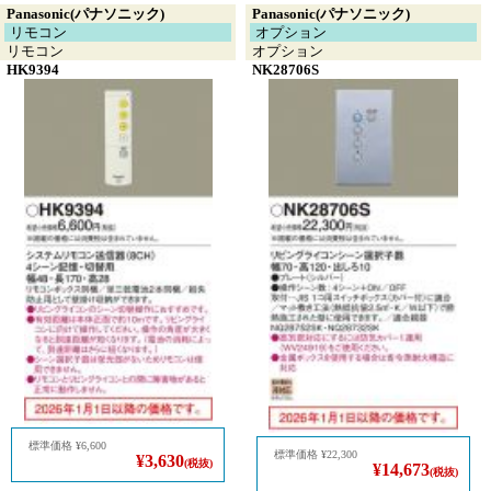
Panasonic(パナソニック)
Panasonic(パナソニック)
リモコン
オプション
リモコン
オプション
HK9394
NK28706S
標準価格
¥6,600
標準価格
¥22,300
¥3,630
(税抜)
¥14,673
(税抜)