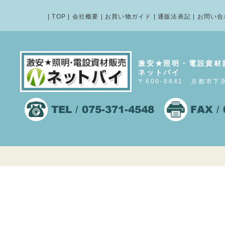
|
TOP
|
会社概要
|
お買い物ガイド
|
通販法表記
|
お問い合
激安★照明・電設資材
ネットバイ
〒600-8841 京都市下