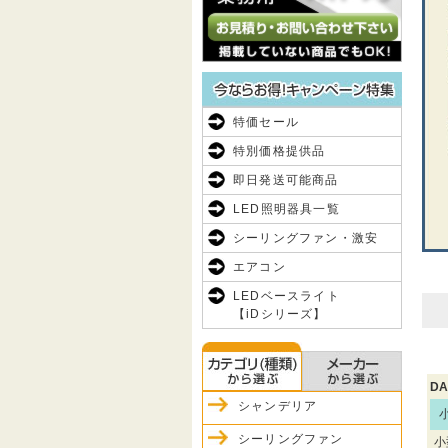
特価セール
特別価格提供品
即日発送可能商品
LED照明器具一覧
シーリングファン・激安
エアコン
LEDベースライト
【iDシリーズ】
DA
シャンデリア
シーリングファン
小