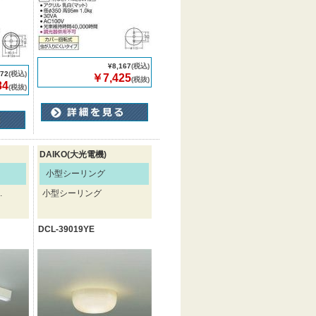
¥8,167
(税込)
372
(税込)
￥7,425
(税抜)
84
(税抜)
DAIKO(大光電機)
小型シーリング
.
小型シーリング
DCL-39019YE