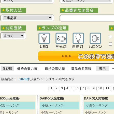
該当商品：
1078件
(現在のページ:1件～20件)を表示
1
|
|
2
|
3
|
4
|
5
|
6
|
7
|
8
|
9
|
10
|
11
|
IKO(大光電機)
DAIKO(大光電機)
DAIKO(大光電機)
小型シーリング
小型シーリング
小型シーリング
型シーリング
小型シーリング
小型シーリング