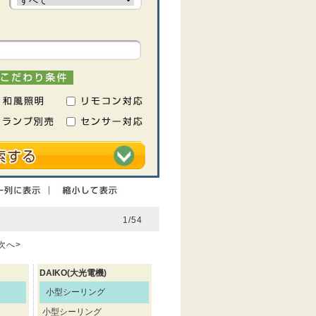
1/54
次へ>
DAIKO(大光電機)
小型シーリング
小型シーリング