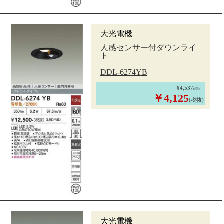
大光電機
人感センサー付ダウンライ
ト
DDL-6274YB
¥4,537
(税込)
￥4,125
(税抜)
大光電機