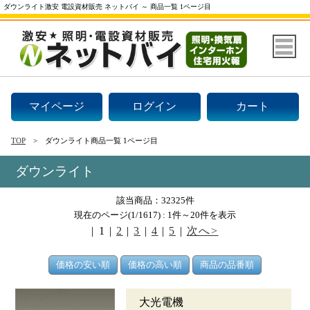
ダウンライト激安 電設資材販売 ネットバイ ～ 商品一覧 1ページ目
マイページ
ログイン
カート
TOP
ダウンライト商品一覧 1ページ目
ダウンライト
該当商品：32325件
現在のページ(1/1617) : 1件～20件を表示
|
1
|
2
|
3
|
4
|
5
|
次へ>
大光電機