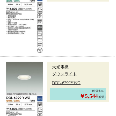
大光電機
ダウンライト
DDL-6299YWG
¥6,098
(税込)
￥5,544
(税抜)