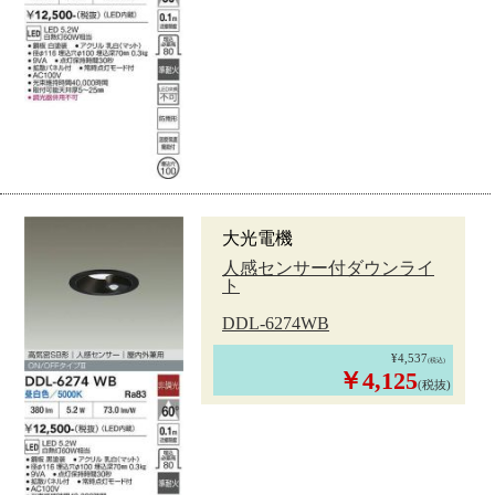
大光電機
人感センサー付ダウンライ
ト
DDL-6274WB
¥4,537
(税込)
￥4,125
(税抜)