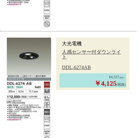
大光電機
人感センサー付ダウンライ
ト
DDL-6274AB
¥4,537
(税込)
￥4,125
(税抜)