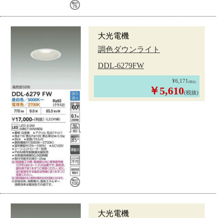
大光電機
調色ダウンライト
DDL-6279FW
¥6,171
(税込)
￥5,610
(税抜)
大光電機