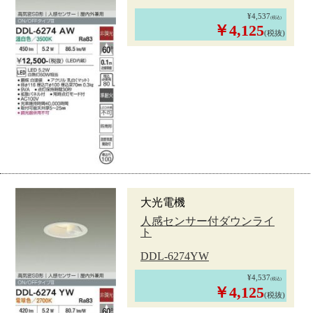
¥4,537
(税込)
￥4,125
(税抜)
大光電機
人感センサー付ダウンライ
ト
DDL-6274YW
¥4,537
(税込)
￥4,125
(税抜)