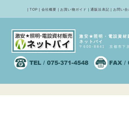
|
TOP
|
会社概要
|
お買い物ガイド
|
通販法表記
|
お問い合
激安★照明・電設資材
ネットバイ
〒600-8841 京都市下